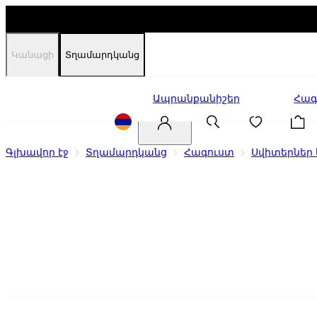
Կանացի
Տղամարդկանց
Զեղչեր
Ապրանքանիշեր
Հագ
Գլխավոր էջ
Տղամարդկանց
Հագուստ
Սվիտերներ