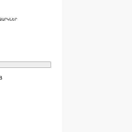
ՋԱՐԿՆԵՐ
Ց