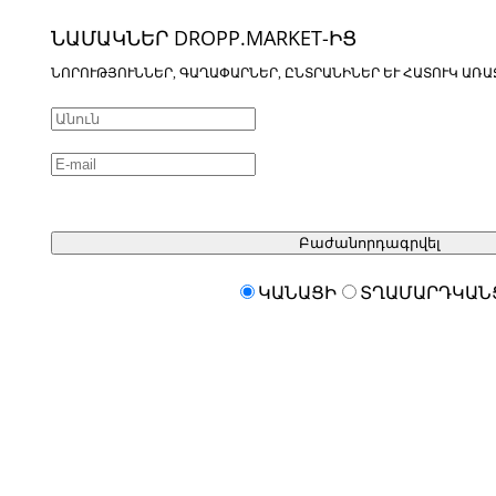
ՆԱՄԱԿՆԵՐ DROPP.MARKET-ԻՑ
ՆՈՐՈՒԹՅՈՒՆՆԵՐ, ԳԱՂԱՓԱՐՆԵՐ, ԸՆՏՐԱՆԻՆԵՐ ԵՒ ՀԱՏՈՒԿ ԱՌԱ
Բաժանորդագրվել
ԿԱՆԱՑԻ
ՏՂԱՄԱՐԴԿԱՆ