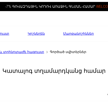
-7% ԳՈՎԱԶԴԱՅԻՆ ԿՈԴՈՎ ԱՌԱՋԻՆ ԳՆՄԱՆ ՀԱՄԱՐ
WELCO
ուստ
Կոշկեղեն
Մարզակոշիկներ
 և տրիկոտաժե հագուստ
Գործած սվիտերներ
Կատալոգ տղամարդկանց համար