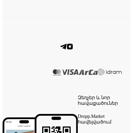
Զեղչեր և նոր
հավաքածուներ
Dropp.Market
հավելվածում