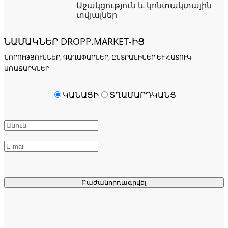
Աջակցություն և կոնտակտային
տվյալներ
ՆԱՄԱԿՆԵՐ DROPP.MARKET-ԻՑ
ՆՈՐՈՒԹՅՈՒՆՆԵՐ, ԳԱՂԱՓԱՐՆԵՐ, ԸՆՏՐԱՆԻՆԵՐ ԵՒ ՀԱՏՈՒԿ Ա
ՌԱՋԱՐԿՆԵՐ
ԿԱՆԱՑԻ
ՏՂԱՄԱՐԴԿԱՆՑ
Բաժանորդագրվել