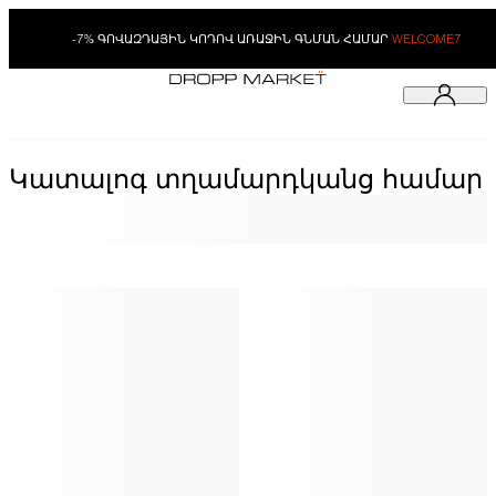
-7% ԳՈՎԱԶԴԱՅԻՆ ԿՈԴՈՎ ԱՌԱՋԻՆ ԳՆՄԱՆ ՀԱՄԱՐ
WELCOME7
Կատալոգ տղամարդկանց համար