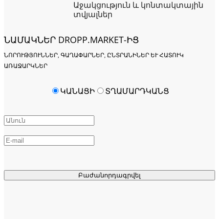
Աջակցություն և կոնտակտային
տվյալներ
ՆԱՄԱԿՆԵՐ DROPP.MARKET-ԻՑ
ՆՈՐՈՒԹՅՈՒՆՆԵՐ, ԳԱՂԱՓԱՐՆԵՐ, ԸՆՏՐԱՆԻՆԵՐ ԵՒ ՀԱՏՈՒԿ Ա
ՌԱՋԱՐԿՆԵՐ
ԿԱՆԱՑԻ
ՏՂԱՄԱՐԴԿԱՆՑ
Բաժանորդագրվել