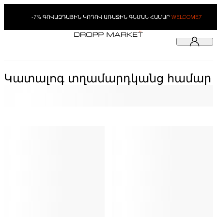
-7% ԳՈՎԱԶԴԱՅԻՆ ԿՈԴՈՎ ԱՌԱՋԻՆ ԳՆՄԱՆ ՀԱՄԱՐ
WELCOME7
Կատալոգ տղամարդկանց համար