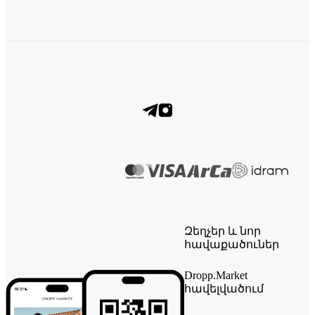
Զեղչեր և նոր
հավաքածուներ
Dropp.Market
հավելվածում