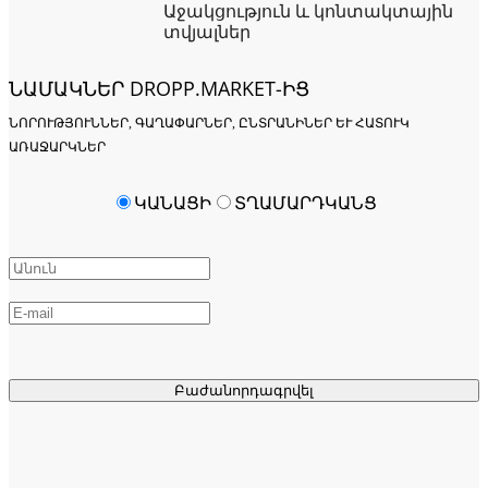
Աջակցություն և կոնտակտային
տվյալներ
ՆԱՄԱԿՆԵՐ DROPP.MARKET-ԻՑ
ՆՈՐՈՒԹՅՈՒՆՆԵՐ, ԳԱՂԱՓԱՐՆԵՐ, ԸՆՏՐԱՆԻՆԵՐ ԵՒ ՀԱՏՈՒԿ Ա
ՌԱՋԱՐԿՆԵՐ
ԿԱՆԱՑԻ
ՏՂԱՄԱՐԴԿԱՆՑ
Բաժանորդագրվել