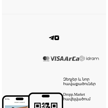
Զեղչեր և նոր
հավաքածուներ
Dropp.Market
հավելվածում