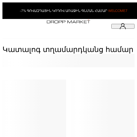
-7% ԳՈՎԱԶԴԱՅԻՆ ԿՈԴՈՎ ԱՌԱՋԻՆ ԳՆՄԱՆ ՀԱՄԱՐ
WELCOME7
Կատալոգ տղամարդկանց համար