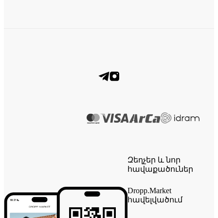
Զեղչեր և նոր
հավաքածուներ
Dropp.Market
հավելվածում