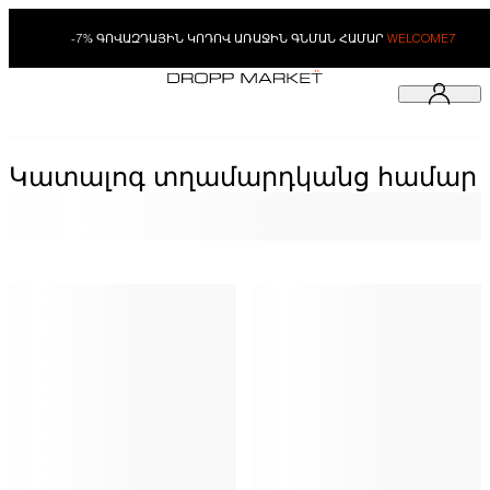
-7% ԳՈՎԱԶԴԱՅԻՆ ԿՈԴՈՎ ԱՌԱՋԻՆ ԳՆՄԱՆ ՀԱՄԱՐ
WELCOME7
Կատալոգ տղամարդկանց համար