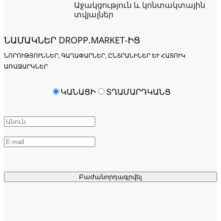
Աջակցություն և կոնտակտային
տվյալներ
ՆԱՄԱԿՆԵՐ DROPP.MARKET-ԻՑ
ՆՈՐՈՒԹՅՈՒՆՆԵՐ, ԳԱՂԱՓԱՐՆԵՐ, ԸՆՏՐԱՆԻՆԵՐ ԵՒ ՀԱՏՈՒԿ Ա
ՌԱՋԱՐԿՆԵՐ
ԿԱՆԱՑԻ
ՏՂԱՄԱՐԴԿԱՆՑ
Բաժանորդագրվել