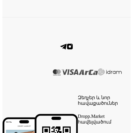
Զեղչեր և նոր
հավաքածուներ
Dropp.Market
հավելվածում