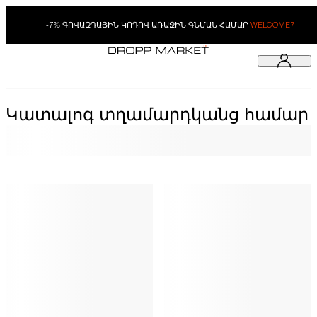
-7% ԳՈՎԱԶԴԱՅԻՆ ԿՈԴՈՎ ԱՌԱՋԻՆ ԳՆՄԱՆ ՀԱՄԱՐ
WELCOME7
Կատալոգ տղամարդկանց համար