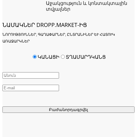
Աջակցություն և կոնտակտային
տվյալներ
ՆԱՄԱԿՆԵՐ DROPP.MARKET-ԻՑ
ՆՈՐՈՒԹՅՈՒՆՆԵՐ, ԳԱՂԱՓԱՐՆԵՐ, ԸՆՏՐԱՆԻՆԵՐ ԵՒ ՀԱՏՈՒԿ Ա
ՌԱՋԱՐԿՆԵՐ
ԿԱՆԱՑԻ
ՏՂԱՄԱՐԴԿԱՆՑ
Բաժանորդագրվել