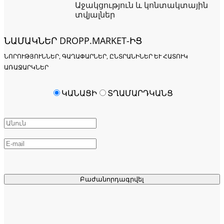
Աջակցություն և կոնտակտային
տվյալներ
ՆԱՄԱԿՆԵՐ DROPP.MARKET-ԻՑ
ՆՈՐՈՒԹՅՈՒՆՆԵՐ, ԳԱՂԱՓԱՐՆԵՐ, ԸՆՏՐԱՆԻՆԵՐ ԵՒ ՀԱՏՈՒԿ Ա
ՌԱՋԱՐԿՆԵՐ
ԿԱՆԱՑԻ
ՏՂԱՄԱՐԴԿԱՆՑ
Բաժանորդագրվել