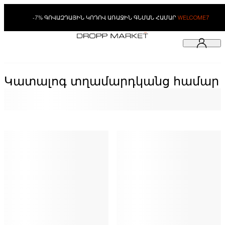
-7% ԳՈՎԱԶԴԱՅԻՆ ԿՈԴՈՎ ԱՌԱՋԻՆ ԳՆՄԱՆ ՀԱՄԱՐ
WELCOME7
Կատալոգ տղամարդկանց համար