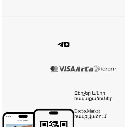
Զեղչեր և նոր
հավաքածուներ
Dropp.Market
հավելվածում