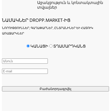
Աջակցություն և կոնտակտային
տվյալներ
ՆԱՄԱԿՆԵՐ DROPP.MARKET-ԻՑ
ՆՈՐՈՒԹՅՈՒՆՆԵՐ, ԳԱՂԱՓԱՐՆԵՐ, ԸՆՏՐԱՆԻՆԵՐ ԵՒ ՀԱՏՈՒԿ Ա
ՌԱՋԱՐԿՆԵՐ
ԿԱՆԱՑԻ
ՏՂԱՄԱՐԴԿԱՆՑ
Բաժանորդագրվել