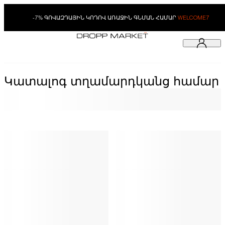
-7% ԳՈՎԱԶԴԱՅԻՆ ԿՈԴՈՎ ԱՌԱՋԻՆ ԳՆՄԱՆ ՀԱՄԱՐ
WELCOME7
Կատալոգ տղամարդկանց համար