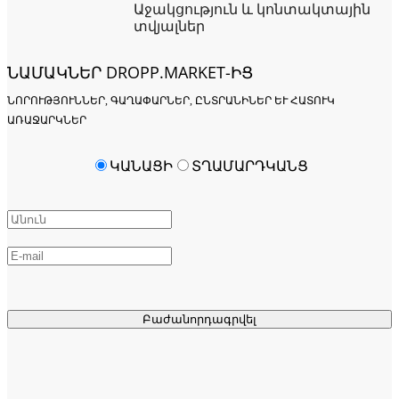
Աջակցություն և կոնտակտային
տվյալներ
ՆԱՄԱԿՆԵՐ DROPP.MARKET-ԻՑ
ՆՈՐՈՒԹՅՈՒՆՆԵՐ, ԳԱՂԱՓԱՐՆԵՐ, ԸՆՏՐԱՆԻՆԵՐ ԵՒ ՀԱՏՈՒԿ Ա
ՌԱՋԱՐԿՆԵՐ
ԿԱՆԱՑԻ
ՏՂԱՄԱՐԴԿԱՆՑ
Բաժանորդագրվել