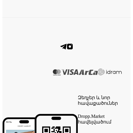
Զեղչեր և նոր
հավաքածուներ
Dropp.Market
հավելվածում