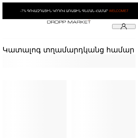
-7% ԳՈՎԱԶԴԱՅԻՆ ԿՈԴՈՎ ԱՌԱՋԻՆ ԳՆՄԱՆ ՀԱՄԱՐ
WELCOME7
Կատալոգ տղամարդկանց համար