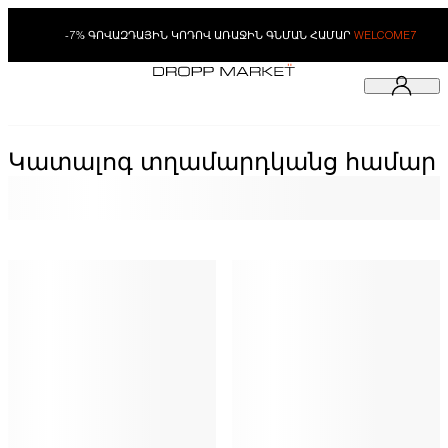
-7% ԳՈՎԱԶԴԱՅԻՆ ԿՈԴՈՎ ԱՌԱՋԻՆ ԳՆՄԱՆ ՀԱՄԱՐ
WELCOME7
Կատալոգ տղամարդկանց համար