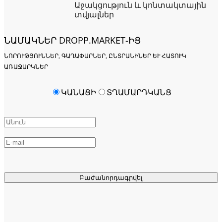
Աջակցություն և կոնտակտային
տվյալներ
ՆԱՄԱԿՆԵՐ DROPP.MARKET-ԻՑ
ՆՈՐՈՒԹՅՈՒՆՆԵՐ, ԳԱՂԱՓԱՐՆԵՐ, ԸՆՏՐԱՆԻՆԵՐ ԵՒ ՀԱՏՈՒԿ Ա
ՌԱՋԱՐԿՆԵՐ
ԿԱՆԱՑԻ
ՏՂԱՄԱՐԴԿԱՆՑ
Բաժանորդագրվել