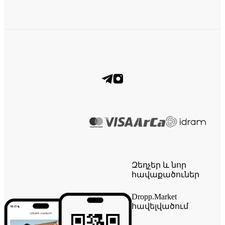
Զեղչեր և նոր
հավաքածուներ
Dropp.Market
հավելվածում