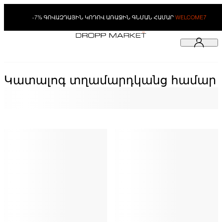
-7% ԳՈՎԱԶԴԱՅԻՆ ԿՈԴՈՎ ԱՌԱՋԻՆ ԳՆՄԱՆ ՀԱՄԱՐ
WELCOME7
Կատալոգ տղամարդկանց համար