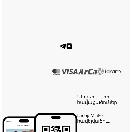
Զեղչեր և նոր
հավաքածուներ
Dropp.Market
հավելվածում