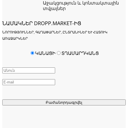
Աջակցություն և կոնտակտային
տվյալներ
ՆԱՄԱԿՆԵՐ DROPP.MARKET-ԻՑ
ՆՈՐՈՒԹՅՈՒՆՆԵՐ, ԳԱՂԱՓԱՐՆԵՐ, ԸՆՏՐԱՆԻՆԵՐ ԵՒ ՀԱՏՈՒԿ Ա
ՌԱՋԱՐԿՆԵՐ
ԿԱՆԱՑԻ
ՏՂԱՄԱՐԴԿԱՆՑ
Բաժանորդագրվել