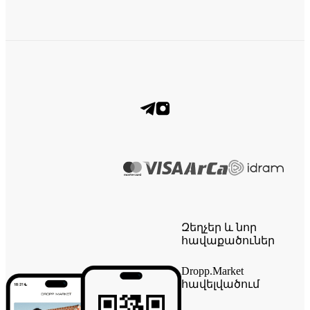
Զեղչեր և նոր
հավաքածուներ
Dropp.Market
հավելվածում