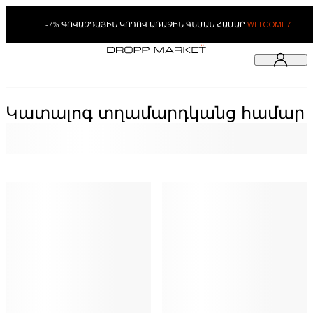
-7% ԳՈՎԱԶԴԱՅԻՆ ԿՈԴՈՎ ԱՌԱՋԻՆ ԳՆՄԱՆ ՀԱՄԱՐ
WELCOME7
Կատալոգ տղամարդկանց համար