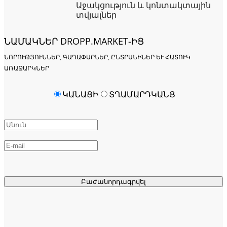
Աջակցություն և կոնտակտային
տվյալներ
ՆԱՄԱԿՆԵՐ DROPP.MARKET-ԻՑ
ՆՈՐՈՒԹՅՈՒՆՆԵՐ, ԳԱՂԱՓԱՐՆԵՐ, ԸՆՏՐԱՆԻՆԵՐ ԵՒ ՀԱՏՈՒԿ Ա
ՌԱՋԱՐԿՆԵՐ
ԿԱՆԱՑԻ
ՏՂԱՄԱՐԴԿԱՆՑ
Բաժանորդագրվել