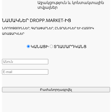
Աջակցություն և կոնտակտային
տվյալներ
ՆԱՄԱԿՆԵՐ DROPP.MARKET-ԻՑ
ՆՈՐՈՒԹՅՈՒՆՆԵՐ, ԳԱՂԱՓԱՐՆԵՐ, ԸՆՏՐԱՆԻՆԵՐ ԵՒ ՀԱՏՈՒԿ Ա
ՌԱՋԱՐԿՆԵՐ
ԿԱՆԱՑԻ
ՏՂԱՄԱՐԴԿԱՆՑ
Բաժանորդագրվել