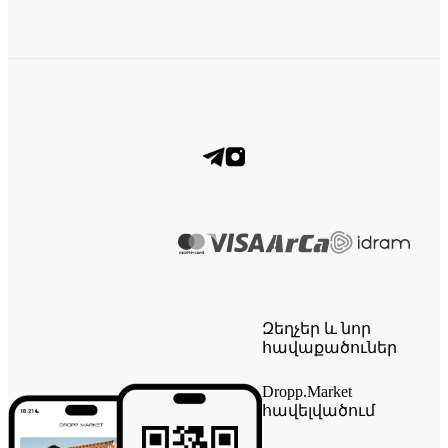
Զեղչեր և նոր
հավաքածուներ
Dropp.Market
հավելվածում