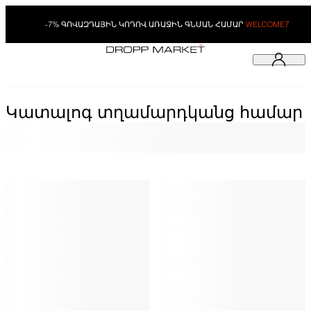
-7% ԳՈՎԱԶԴԱՅԻՆ ԿՈԴՈՎ ԱՌԱՋԻՆ ԳՆՄԱՆ ՀԱՄԱՐ
WELCOME7
Կատալոգ տղամարդկանց համար