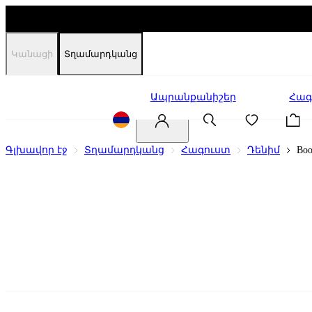
Կանացի
Տղամարդկանց
Զեղչեր
Ապրանքանիշեր
Հագ
Գլխավոր էջ
Տղամարդկանց
Հագուստ
Դենիմ
Bo