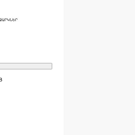
ՋԱՐԿՆԵՐ
Ց