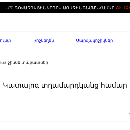
-7% ԳՈՎԱԶԴԱՅԻՆ ԿՈԴՈՎ ԱՌԱՋԻՆ ԳՆՄԱՆ ՀԱՄԱՐ
WELCO
ուստ
Կոշկեղեն
Մարզակոշիկներ
otcut ջինսե տաբատներ
Կատալոգ տղամարդկանց համար