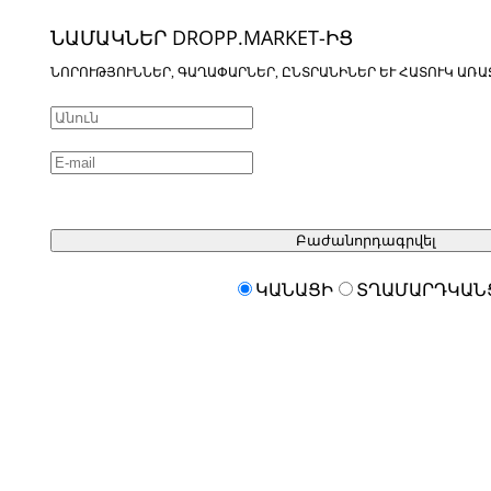
ՆԱՄԱԿՆԵՐ DROPP.MARKET-ԻՑ
ՆՈՐՈՒԹՅՈՒՆՆԵՐ, ԳԱՂԱՓԱՐՆԵՐ, ԸՆՏՐԱՆԻՆԵՐ ԵՒ ՀԱՏՈՒԿ ԱՌԱ
Բաժանորդագրվել
ԿԱՆԱՑԻ
ՏՂԱՄԱՐԴԿԱՆ