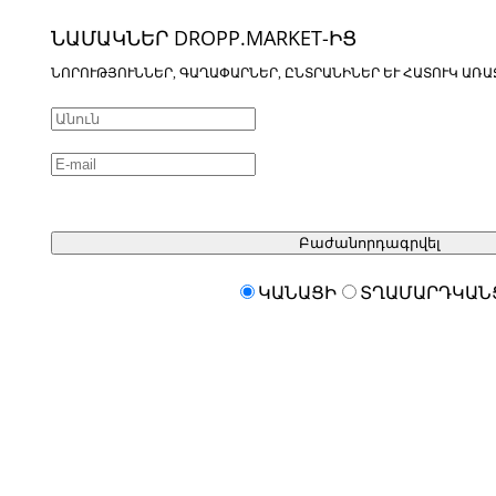
ՆԱՄԱԿՆԵՐ DROPP.MARKET-ԻՑ
ՆՈՐՈՒԹՅՈՒՆՆԵՐ, ԳԱՂԱՓԱՐՆԵՐ, ԸՆՏՐԱՆԻՆԵՐ ԵՒ ՀԱՏՈՒԿ ԱՌԱ
Բաժանորդագրվել
ԿԱՆԱՑԻ
ՏՂԱՄԱՐԴԿԱՆ