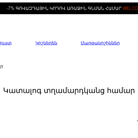
-7% ԳՈՎԱԶԴԱՅԻՆ ԿՈԴՈՎ ԱՌԱՋԻՆ ԳՆՄԱՆ ՀԱՄԱՐ
WELCO
ուստ
Կոշկեղեն
Մարզակոշիկներ
եր
Կատալոգ տղամարդկանց համար