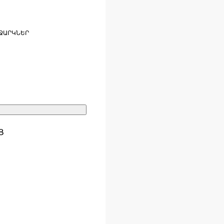
ՋԱՐԿՆԵՐ
Ց