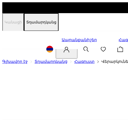
Կանացի
Տղամարդկանց
Զեղչեր
Ապրանքանիշեր
Հագ
Գլխավոր էջ
Տղամարդկանց
Հագուստ
Վերարկուն