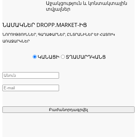
Աջակցություն և կոնտակտային
տվյալներ
ՆԱՄԱԿՆԵՐ DROPP.MARKET-ԻՑ
ՆՈՐՈՒԹՅՈՒՆՆԵՐ, ԳԱՂԱՓԱՐՆԵՐ, ԸՆՏՐԱՆԻՆԵՐ ԵՒ ՀԱՏՈՒԿ Ա
ՌԱՋԱՐԿՆԵՐ
ԿԱՆԱՑԻ
ՏՂԱՄԱՐԴԿԱՆՑ
Բաժանորդագրվել