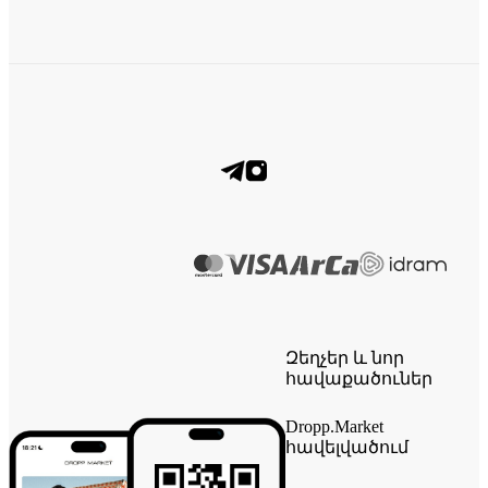
Զեղչեր և նոր
հավաքածուներ
Dropp.Market
հավելվածում