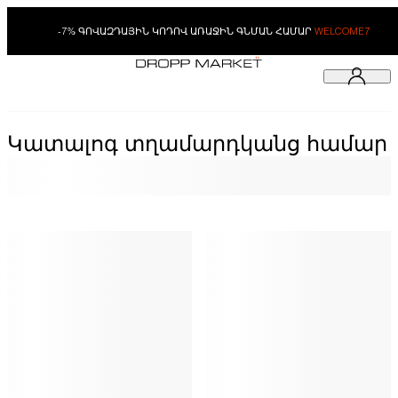
-7% ԳՈՎԱԶԴԱՅԻՆ ԿՈԴՈՎ ԱՌԱՋԻՆ ԳՆՄԱՆ ՀԱՄԱՐ
WELCOME7
Կատալոգ տղամարդկանց համար