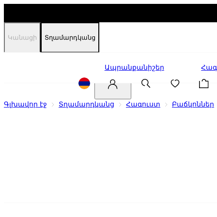
Կանացի
Տղամարդկանց
Զեղչեր
Ապրանքանիշեր
Հագ
Գլխավոր էջ
Տղամարդկանց
Հագուստ
Բաճկոններ