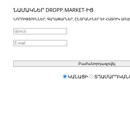
ՆԱՄԱԿՆԵՐ DROPP.MARKET-ԻՑ
ՆՈՐՈՒԹՅՈՒՆՆԵՐ, ԳԱՂԱՓԱՐՆԵՐ, ԸՆՏՐԱՆԻՆԵՐ ԵՒ ՀԱՏՈՒԿ ԱՌԱ
Բաժանորդագրվել
ԿԱՆԱՑԻ
ՏՂԱՄԱՐԴԿԱՆ