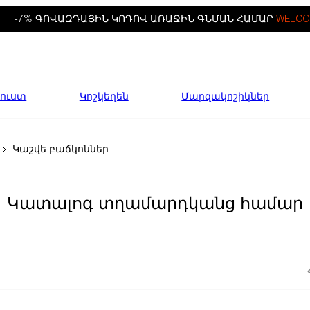
-7% ԳՈՎԱԶԴԱՅԻՆ ԿՈԴՈՎ ԱՌԱՋԻՆ ԳՆՄԱՆ ՀԱՄԱՐ
WELCO
ուստ
Կոշկեղեն
Մարզակոշիկներ
Կաշվե բաճկոններ
Կատալոգ տղամարդկանց համար