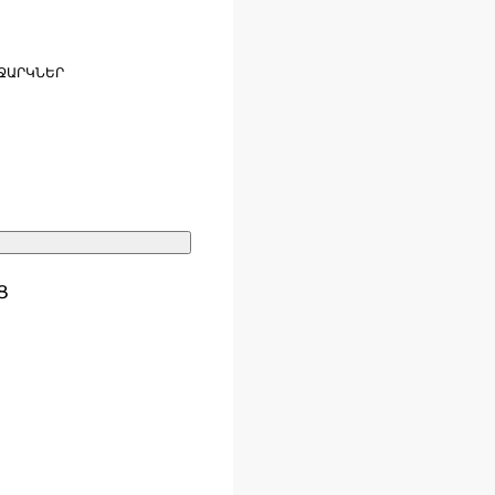
ՋԱՐԿՆԵՐ
Ց