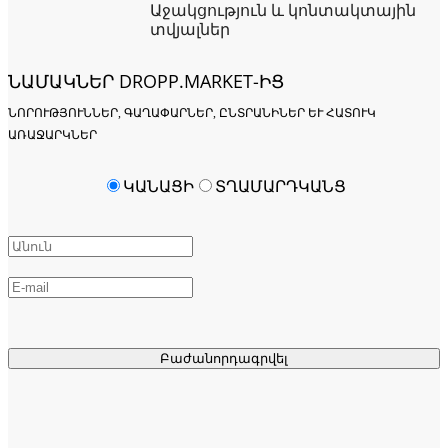
Աջակցություն և կոնտակտային
տվյալներ
ՆԱՄԱԿՆԵՐ DROPP.MARKET-ԻՑ
ՆՈՐՈՒԹՅՈՒՆՆԵՐ, ԳԱՂԱՓԱՐՆԵՐ, ԸՆՏՐԱՆԻՆԵՐ ԵՒ ՀԱՏՈՒԿ Ա
ՌԱՋԱՐԿՆԵՐ
ԿԱՆԱՑԻ
ՏՂԱՄԱՐԴԿԱՆՑ
Բաժանորդագրվել