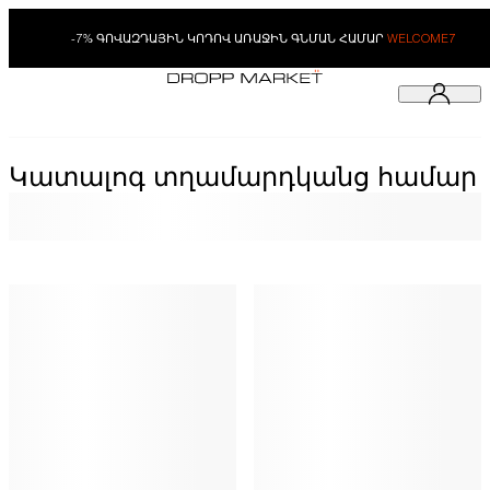
-7% ԳՈՎԱԶԴԱՅԻՆ ԿՈԴՈՎ ԱՌԱՋԻՆ ԳՆՄԱՆ ՀԱՄԱՐ
WELCOME7
Կատալոգ տղամարդկանց համար