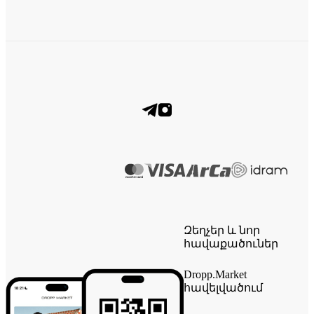
Զեղչեր և նոր
հավաքածուներ
Dropp.Market
հավելվածում