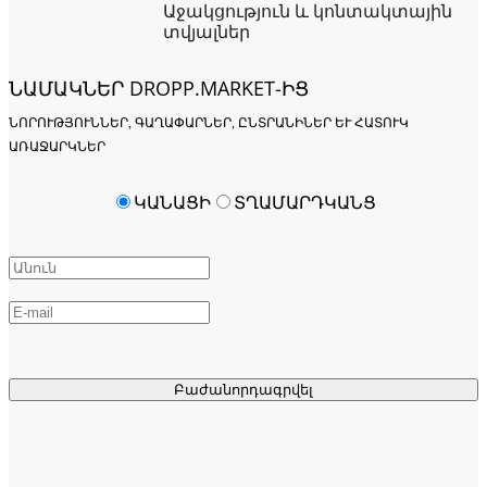
Աջակցություն և կոնտակտային
տվյալներ
ՆԱՄԱԿՆԵՐ DROPP.MARKET-ԻՑ
ՆՈՐՈՒԹՅՈՒՆՆԵՐ, ԳԱՂԱՓԱՐՆԵՐ, ԸՆՏՐԱՆԻՆԵՐ ԵՒ ՀԱՏՈՒԿ Ա
ՌԱՋԱՐԿՆԵՐ
ԿԱՆԱՑԻ
ՏՂԱՄԱՐԴԿԱՆՑ
Բաժանորդագրվել