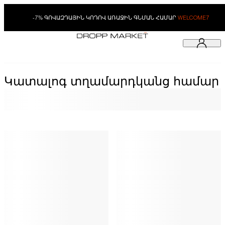
-7% ԳՈՎԱԶԴԱՅԻՆ ԿՈԴՈՎ ԱՌԱՋԻՆ ԳՆՄԱՆ ՀԱՄԱՐ
WELCOME7
Կատալոգ տղամարդկանց համար