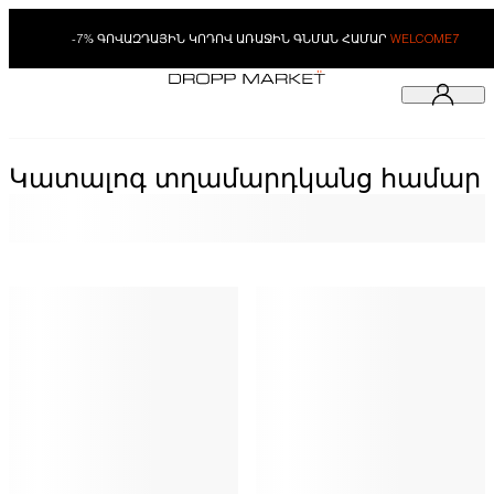
-7% ԳՈՎԱԶԴԱՅԻՆ ԿՈԴՈՎ ԱՌԱՋԻՆ ԳՆՄԱՆ ՀԱՄԱՐ
WELCOME7
Կատալոգ տղամարդկանց համար