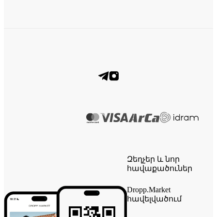
Զեղչեր և նոր
հավաքածուներ
Dropp.Market
հավելվածում