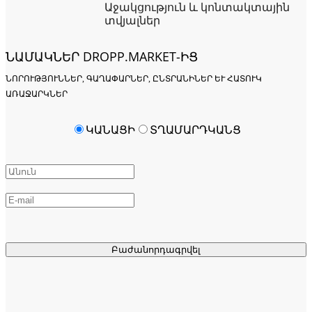
Աջակցություն և կոնտակտային
տվյալներ
ՆԱՄԱԿՆԵՐ DROPP.MARKET-ԻՑ
ՆՈՐՈՒԹՅՈՒՆՆԵՐ, ԳԱՂԱՓԱՐՆԵՐ, ԸՆՏՐԱՆԻՆԵՐ ԵՒ ՀԱՏՈՒԿ Ա
ՌԱՋԱՐԿՆԵՐ
ԿԱՆԱՑԻ
ՏՂԱՄԱՐԴԿԱՆՑ
Բաժանորդագրվել