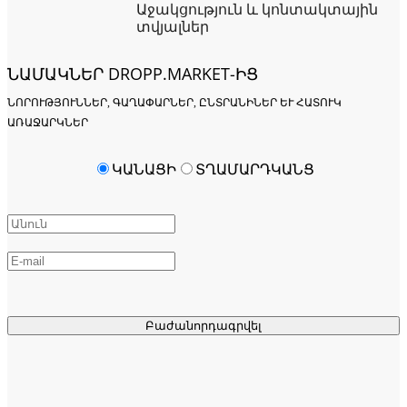
Աջակցություն և կոնտակտային
տվյալներ
ՆԱՄԱԿՆԵՐ DROPP.MARKET-ԻՑ
ՆՈՐՈՒԹՅՈՒՆՆԵՐ, ԳԱՂԱՓԱՐՆԵՐ, ԸՆՏՐԱՆԻՆԵՐ ԵՒ ՀԱՏՈՒԿ Ա
ՌԱՋԱՐԿՆԵՐ
ԿԱՆԱՑԻ
ՏՂԱՄԱՐԴԿԱՆՑ
Բաժանորդագրվել