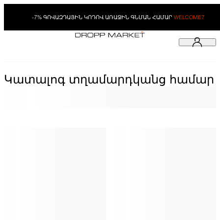
-7% ԳՈՎԱԶԴԱՅԻՆ ԿՈԴՈՎ ԱՌԱՋԻՆ ԳՆՄԱՆ ՀԱՄԱՐ
WELCOME7
Կատալոգ տղամարդկանց համար