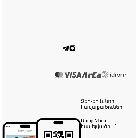
Զեղչեր և նոր
հավաքածուներ
Dropp.Market
հավելվածում