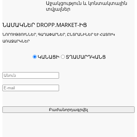
Աջակցություն և կոնտակտային
տվյալներ
ՆԱՄԱԿՆԵՐ DROPP.MARKET-ԻՑ
ՆՈՐՈՒԹՅՈՒՆՆԵՐ, ԳԱՂԱՓԱՐՆԵՐ, ԸՆՏՐԱՆԻՆԵՐ ԵՒ ՀԱՏՈՒԿ Ա
ՌԱՋԱՐԿՆԵՐ
ԿԱՆԱՑԻ
ՏՂԱՄԱՐԴԿԱՆՑ
Բաժանորդագրվել