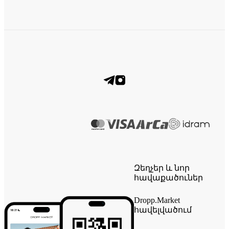
Զեղչեր և նոր
հավաքածուներ
Dropp.Market
հավելվածում