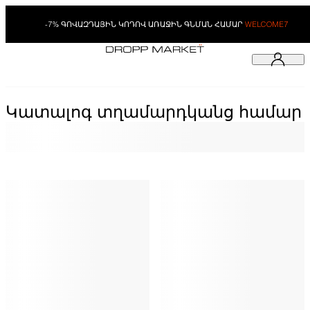
-7% ԳՈՎԱԶԴԱՅԻՆ ԿՈԴՈՎ ԱՌԱՋԻՆ ԳՆՄԱՆ ՀԱՄԱՐ
WELCOME7
Կատալոգ տղամարդկանց համար