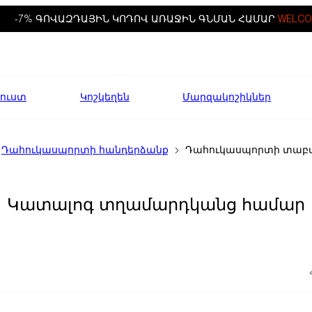
-7% ԳՈՎԱԶԴԱՅԻՆ ԿՈԴՈՎ ԱՌԱՋԻՆ ԳՆՄԱՆ ՀԱՄԱՐ
WELCO
ուստ
Կոշկեղեն
Մարզակոշիկներ
Դահուկասպորտի հանդերձանք
Դահուկասպորտի տաբ
Կատալոգ տղամարդկանց համար