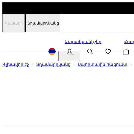
Կանացի
Տղամարդկանց
Զեղչեր
Ապրանքանիշեր
Հագ
Գլխավոր էջ
Տղամարդկանց
Սպորտային հագուստ