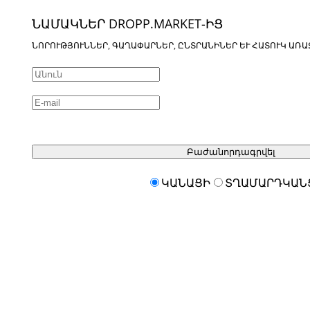
ՆԱՄԱԿՆԵՐ DROPP.MARKET-ԻՑ
ՆՈՐՈՒԹՅՈՒՆՆԵՐ, ԳԱՂԱՓԱՐՆԵՐ, ԸՆՏՐԱՆԻՆԵՐ ԵՒ ՀԱՏՈՒԿ ԱՌԱ
Բաժանորդագրվել
ԿԱՆԱՑԻ
ՏՂԱՄԱՐԴԿԱՆ