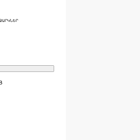
ՋԱՐԿՆԵՐ
Ց