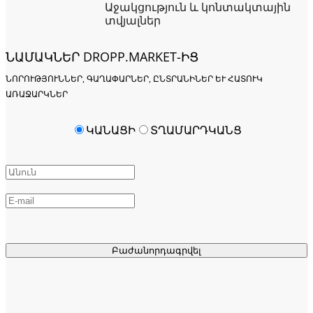
Աջակցություն և կոնտակտային
տվյալներ
ՆԱՄԱԿՆԵՐ DROPP.MARKET-ԻՑ
ՆՈՐՈՒԹՅՈՒՆՆԵՐ, ԳԱՂԱՓԱՐՆԵՐ, ԸՆՏՐԱՆԻՆԵՐ ԵՒ ՀԱՏՈՒԿ Ա
ՌԱՋԱՐԿՆԵՐ
ԿԱՆԱՑԻ
ՏՂԱՄԱՐԴԿԱՆՑ
Բաժանորդագրվել