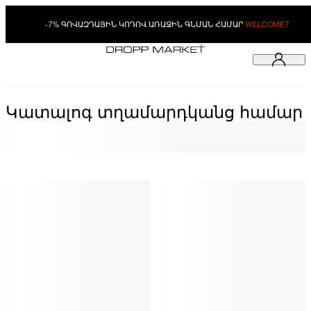
-7% ԳՈՎԱԶԴԱՅԻՆ ԿՈԴՈՎ ԱՌԱՋԻՆ ԳՆՄԱՆ ՀԱՄԱՐ
WELCOME7
Կատալոգ տղամարդկանց համար