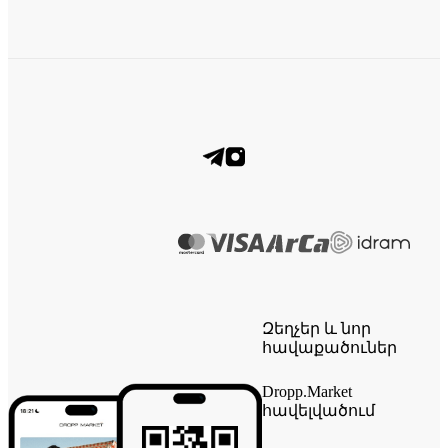
Զեղչեր և նոր
հավաքածուներ
Dropp.Market
հավելվածում