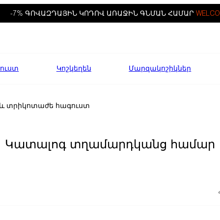
-7% ԳՈՎԱԶԴԱՅԻՆ ԿՈԴՈՎ ԱՌԱՋԻՆ ԳՆՄԱՆ ՀԱՄԱՐ
WELCO
ուստ
Կոշկեղեն
Մարզակոշիկներ
 և տրիկոտաժե հագուստ
Կատալոգ տղամարդկանց համար