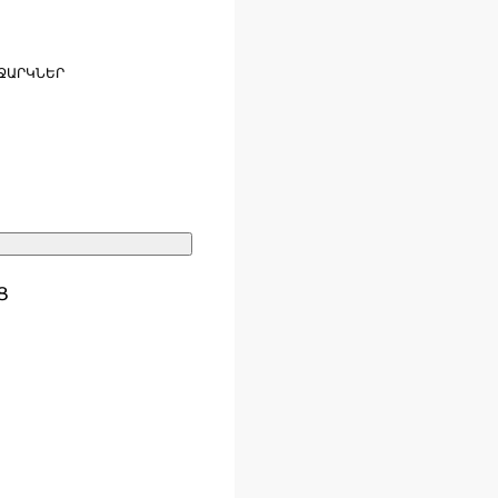
ՋԱՐԿՆԵՐ
Ց