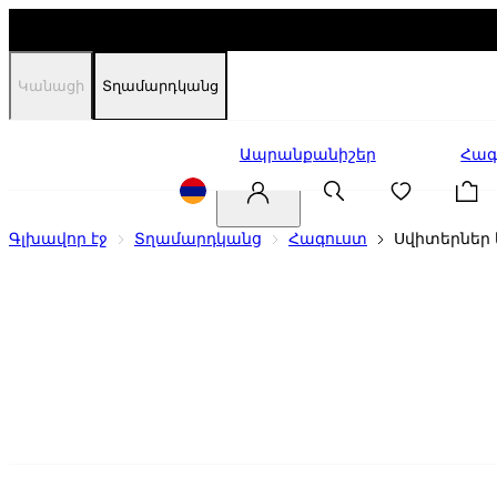
Կանացի
Տղամարդկանց
Զեղչեր
Ապրանքանիշեր
Հագ
Գլխավոր էջ
Տղամարդկանց
Հագուստ
Սվիտերներ