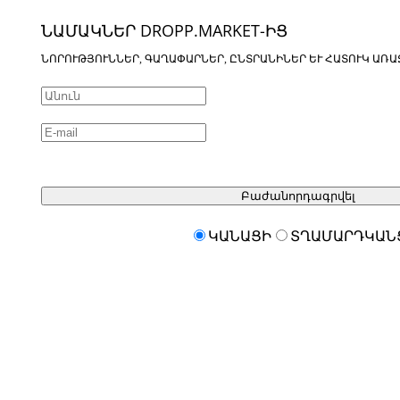
ՆԱՄԱԿՆԵՐ DROPP.MARKET-ԻՑ
ՆՈՐՈՒԹՅՈՒՆՆԵՐ, ԳԱՂԱՓԱՐՆԵՐ, ԸՆՏՐԱՆԻՆԵՐ ԵՒ ՀԱՏՈՒԿ ԱՌԱ
Բաժանորդագրվել
ԿԱՆԱՑԻ
ՏՂԱՄԱՐԴԿԱՆ