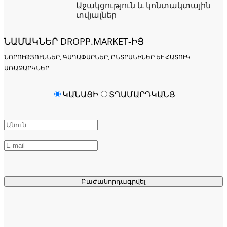
Աջակցություն և կոնտակտային
տվյալներ
ՆԱՄԱԿՆԵՐ DROPP.MARKET-ԻՑ
ՆՈՐՈՒԹՅՈՒՆՆԵՐ, ԳԱՂԱՓԱՐՆԵՐ, ԸՆՏՐԱՆԻՆԵՐ ԵՒ ՀԱՏՈՒԿ Ա
ՌԱՋԱՐԿՆԵՐ
ԿԱՆԱՑԻ
ՏՂԱՄԱՐԴԿԱՆՑ
Բաժանորդագրվել