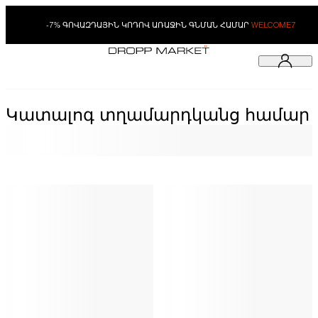
-7% ԳՈՎԱԶԴԱՅԻՆ ԿՈԴՈՎ ԱՌԱՋԻՆ ԳՆՄԱՆ ՀԱՄԱՐ
WELCOME7
Կատալոգ տղամարդկանց համար