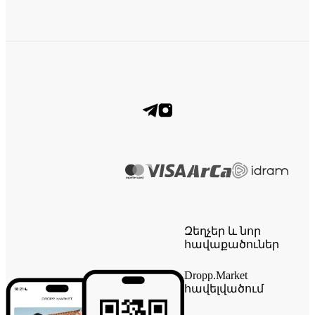
Զեղչեր և նոր
հավաքածուներ
Dropp.Market
հավելվածում