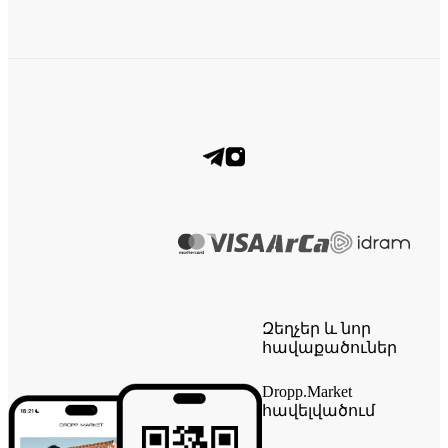
Զեղչեր և նոր
հավաքածուներ
Dropp.Market
հավելվածում