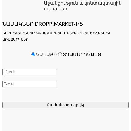
Աջակցություն և կոնտակտային
տվյալներ
ՆԱՄԱԿՆԵՐ DROPP.MARKET-ԻՑ
ՆՈՐՈՒԹՅՈՒՆՆԵՐ, ԳԱՂԱՓԱՐՆԵՐ, ԸՆՏՐԱՆԻՆԵՐ ԵՒ ՀԱՏՈՒԿ Ա
ՌԱՋԱՐԿՆԵՐ
ԿԱՆԱՑԻ
ՏՂԱՄԱՐԴԿԱՆՑ
Բաժանորդագրվել