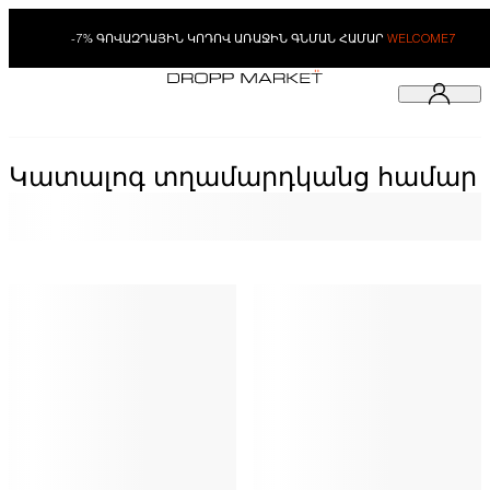
-7% ԳՈՎԱԶԴԱՅԻՆ ԿՈԴՈՎ ԱՌԱՋԻՆ ԳՆՄԱՆ ՀԱՄԱՐ
WELCOME7
Կատալոգ տղամարդկանց համար