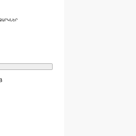
ՋԱՐԿՆԵՐ
Ց