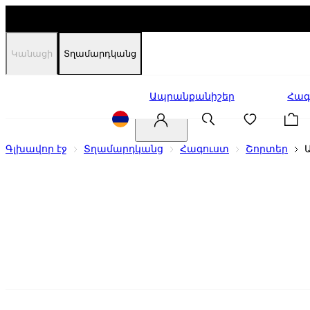
Կանացի
Տղամարդկանց
Զեղչեր
Ապրանքանիշեր
Հագ
Գլխավոր էջ
Տղամարդկանց
Հագուստ
Շորտեր