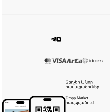
Զեղչեր և նոր
հավաքածուներ
Dropp.Market
հավելվածում