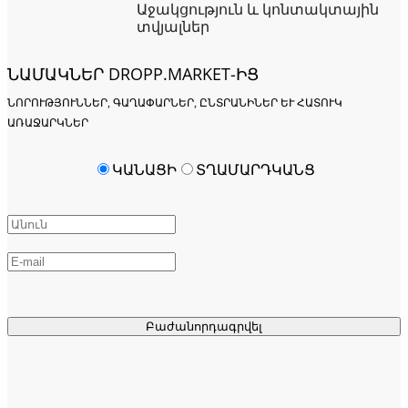
Աջակցություն և կոնտակտային
տվյալներ
ՆԱՄԱԿՆԵՐ DROPP.MARKET-ԻՑ
ՆՈՐՈՒԹՅՈՒՆՆԵՐ, ԳԱՂԱՓԱՐՆԵՐ, ԸՆՏՐԱՆԻՆԵՐ ԵՒ ՀԱՏՈՒԿ Ա
ՌԱՋԱՐԿՆԵՐ
ԿԱՆԱՑԻ
ՏՂԱՄԱՐԴԿԱՆՑ
Բաժանորդագրվել