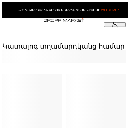
-7% ԳՈՎԱԶԴԱՅԻՆ ԿՈԴՈՎ ԱՌԱՋԻՆ ԳՆՄԱՆ ՀԱՄԱՐ
WELCOME7
Կատալոգ տղամարդկանց համար