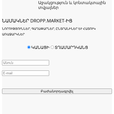
Աջակցություն և կոնտակտային
տվյալներ
ՆԱՄԱԿՆԵՐ DROPP.MARKET-ԻՑ
ՆՈՐՈՒԹՅՈՒՆՆԵՐ, ԳԱՂԱՓԱՐՆԵՐ, ԸՆՏՐԱՆԻՆԵՐ ԵՒ ՀԱՏՈՒԿ Ա
ՌԱՋԱՐԿՆԵՐ
ԿԱՆԱՑԻ
ՏՂԱՄԱՐԴԿԱՆՑ
Բաժանորդագրվել