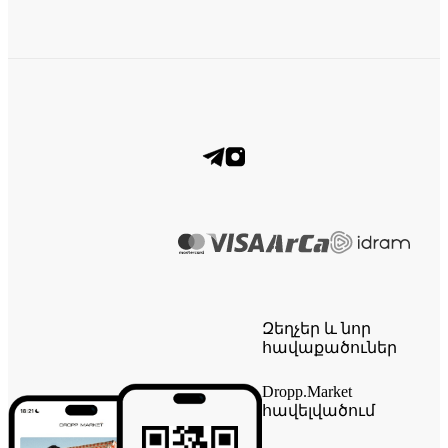
Զեղչեր և նոր
հավաքածուներ
Dropp.Market
հավելվածում