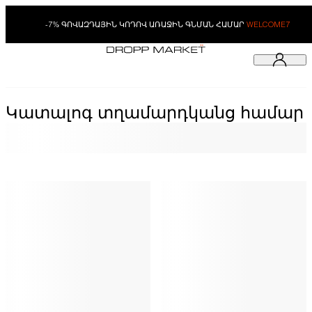
-7% ԳՈՎԱԶԴԱՅԻՆ ԿՈԴՈՎ ԱՌԱՋԻՆ ԳՆՄԱՆ ՀԱՄԱՐ
WELCOME7
Կատալոգ տղամարդկանց համար