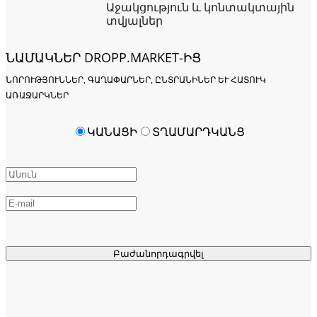
Աջակցություն և կոնտակտային
տվյալներ
ՆԱՄԱԿՆԵՐ DROPP.MARKET-ԻՑ
ՆՈՐՈՒԹՅՈՒՆՆԵՐ, ԳԱՂԱՓԱՐՆԵՐ, ԸՆՏՐԱՆԻՆԵՐ ԵՒ ՀԱՏՈՒԿ Ա
ՌԱՋԱՐԿՆԵՐ
ԿԱՆԱՑԻ
ՏՂԱՄԱՐԴԿԱՆՑ
Բաժանորդագրվել