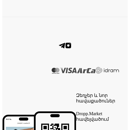
Զեղչեր և նոր
հավաքածուներ
Dropp.Market
հավելվածում