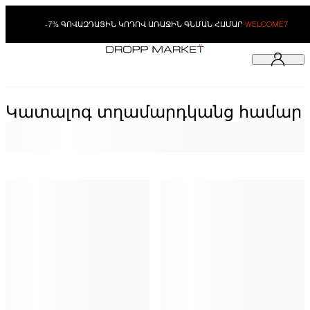
-7% ԳՈՎԱԶԴԱՅԻՆ ԿՈԴՈՎ ԱՌԱՋԻՆ ԳՆՄԱՆ ՀԱՄԱՐ
WELCOME7
Կատալոգ տղամարդկանց համար