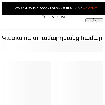
-7% ԳՈՎԱԶԴԱՅԻՆ ԿՈԴՈՎ ԱՌԱՋԻՆ ԳՆՄԱՆ ՀԱՄԱՐ
WELCOME7
Կատալոգ տղամարդկանց համար