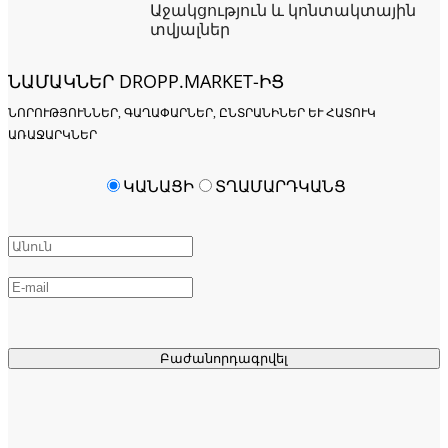
Աջակցություն և կոնտակտային
տվյալներ
ՆԱՄԱԿՆԵՐ DROPP.MARKET-ԻՑ
ՆՈՐՈՒԹՅՈՒՆՆԵՐ, ԳԱՂԱՓԱՐՆԵՐ, ԸՆՏՐԱՆԻՆԵՐ ԵՒ ՀԱՏՈՒԿ Ա
ՌԱՋԱՐԿՆԵՐ
ԿԱՆԱՑԻ
ՏՂԱՄԱՐԴԿԱՆՑ
Բաժանորդագրվել