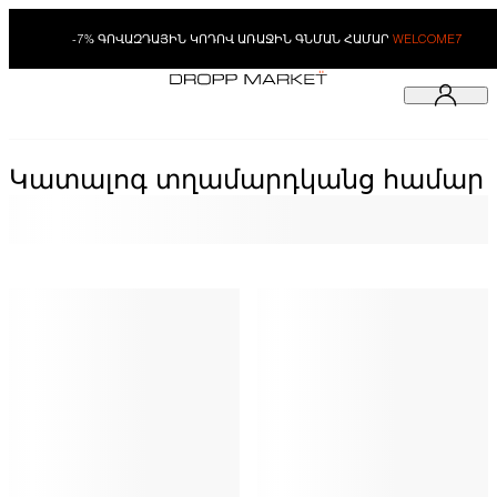
-7% ԳՈՎԱԶԴԱՅԻՆ ԿՈԴՈՎ ԱՌԱՋԻՆ ԳՆՄԱՆ ՀԱՄԱՐ
WELCOME7
Կատալոգ տղամարդկանց համար