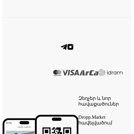
Զեղչեր և նոր
հավաքածուներ
Dropp.Market
հավելվածում