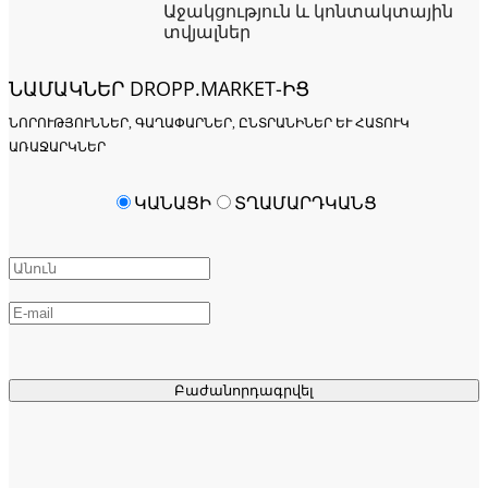
Աջակցություն և կոնտակտային
տվյալներ
ՆԱՄԱԿՆԵՐ DROPP.MARKET-ԻՑ
ՆՈՐՈՒԹՅՈՒՆՆԵՐ, ԳԱՂԱՓԱՐՆԵՐ, ԸՆՏՐԱՆԻՆԵՐ ԵՒ ՀԱՏՈՒԿ Ա
ՌԱՋԱՐԿՆԵՐ
ԿԱՆԱՑԻ
ՏՂԱՄԱՐԴԿԱՆՑ
Բաժանորդագրվել