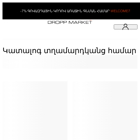
-7% ԳՈՎԱԶԴԱՅԻՆ ԿՈԴՈՎ ԱՌԱՋԻՆ ԳՆՄԱՆ ՀԱՄԱՐ
WELCOME7
Կատալոգ տղամարդկանց համար