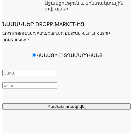
Աջակցություն և կոնտակտային
տվյալներ
ՆԱՄԱԿՆԵՐ DROPP.MARKET-ԻՑ
ՆՈՐՈՒԹՅՈՒՆՆԵՐ, ԳԱՂԱՓԱՐՆԵՐ, ԸՆՏՐԱՆԻՆԵՐ ԵՒ ՀԱՏՈՒԿ Ա
ՌԱՋԱՐԿՆԵՐ
ԿԱՆԱՑԻ
ՏՂԱՄԱՐԴԿԱՆՑ
Բաժանորդագրվել