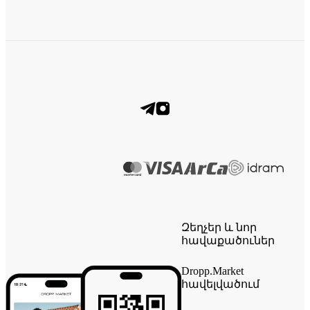
Զեղչեր և նոր
հավաքածուներ
Dropp.Market
հավելվածում