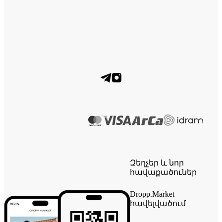
Զեղչեր և նոր
հավաքածուներ
Dropp.Market
հավելվածում