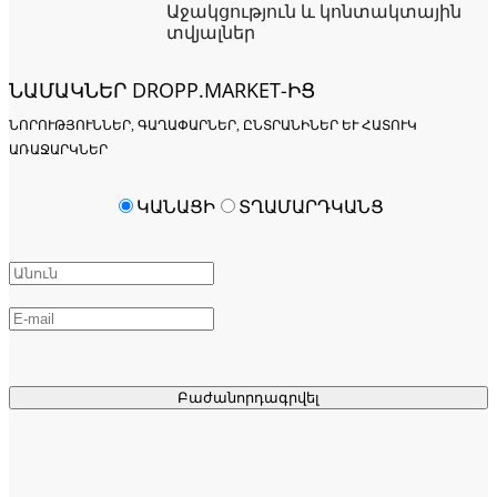
Աջակցություն և կոնտակտային
տվյալներ
ՆԱՄԱԿՆԵՐ DROPP.MARKET-ԻՑ
ՆՈՐՈՒԹՅՈՒՆՆԵՐ, ԳԱՂԱՓԱՐՆԵՐ, ԸՆՏՐԱՆԻՆԵՐ ԵՒ ՀԱՏՈՒԿ Ա
ՌԱՋԱՐԿՆԵՐ
ԿԱՆԱՑԻ
ՏՂԱՄԱՐԴԿԱՆՑ
Բաժանորդագրվել