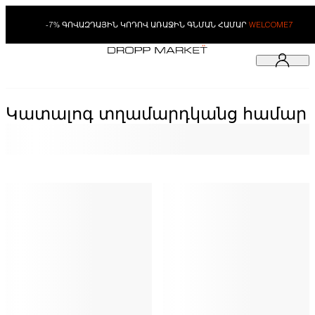
-7% ԳՈՎԱԶԴԱՅԻՆ ԿՈԴՈՎ ԱՌԱՋԻՆ ԳՆՄԱՆ ՀԱՄԱՐ
WELCOME7
Կատալոգ տղամարդկանց համար