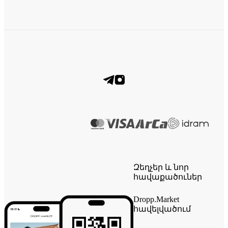
Զեղչեր և նոր
հավաքածուներ
Dropp.Market
հավելվածում