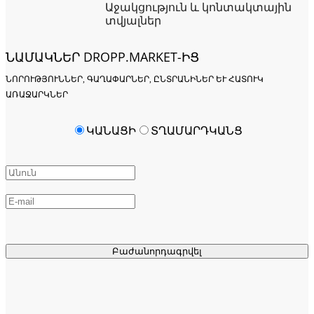
Աջակցություն և կոնտակտային
տվյալներ
ՆԱՄԱԿՆԵՐ DROPP.MARKET-ԻՑ
ՆՈՐՈՒԹՅՈՒՆՆԵՐ, ԳԱՂԱՓԱՐՆԵՐ, ԸՆՏՐԱՆԻՆԵՐ ԵՒ ՀԱՏՈՒԿ Ա
ՌԱՋԱՐԿՆԵՐ
ԿԱՆԱՑԻ
ՏՂԱՄԱՐԴԿԱՆՑ
Բաժանորդագրվել