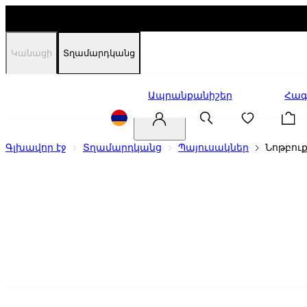
Կանացի
Տղամարդկանց
Զեղչեր
Ապրանքանիշեր
Հագ
Գլխավոր էջ
Տղամարդկանց
Պայուսակներ
Նոթբու