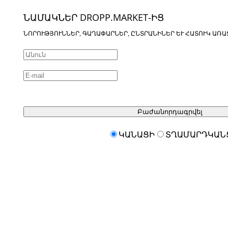
ՆԱՄԱԿՆԵՐ DROPP.MARKET-ԻՑ
ՆՈՐՈՒԹՅՈՒՆՆԵՐ, ԳԱՂԱՓԱՐՆԵՐ, ԸՆՏՐԱՆԻՆԵՐ ԵՒ ՀԱՏՈՒԿ ԱՌԱ
Բաժանորդագրվել
ԿԱՆԱՑԻ
ՏՂԱՄԱՐԴԿԱՆ