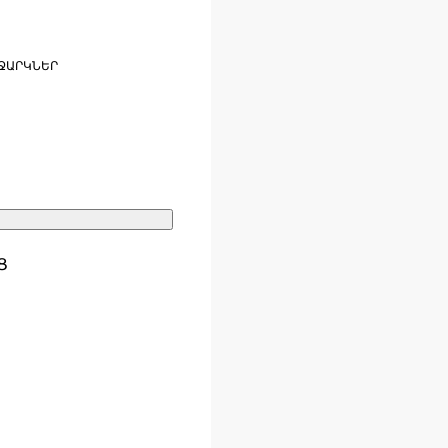
ՋԱՐԿՆԵՐ
Ց