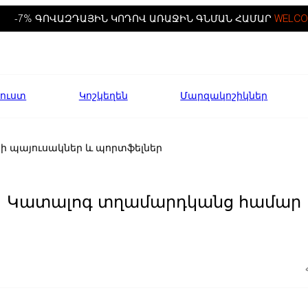
-7% ԳՈՎԱԶԴԱՅԻՆ ԿՈԴՈՎ ԱՌԱՋԻՆ ԳՆՄԱՆ ՀԱՄԱՐ
WELCO
ուստ
Կոշկեղեն
Մարզակոշիկներ
քի պայուսակներ և պորտֆելներ
Կատալոգ տղամարդկանց համար