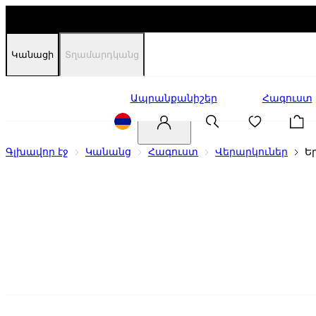
Կանացի
Տղամարդկանց
Զեղչեր
Ապրանքանիշեր
Հագուստ
Գլխավոր էջ
Կանանց
Հագուստ
Վերարկուներ
Ե