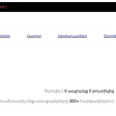
ME7
ակներ
Սպորտ
Աքսեսուարներ
Զարդ
0 ապրանք
0 բուտիկից
Գտնվել է
300+
Համեմատել ենք առաջարկները
հարթակներում