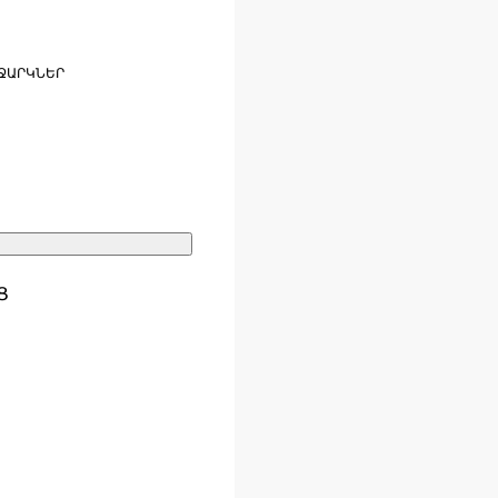
ՋԱՐԿՆԵՐ
Ց