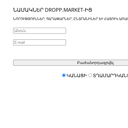
ՆԱՄԱԿՆԵՐ DROPP.MARKET-ԻՑ
ՆՈՐՈՒԹՅՈՒՆՆԵՐ, ԳԱՂԱՓԱՐՆԵՐ, ԸՆՏՐԱՆԻՆԵՐ ԵՒ ՀԱՏՈՒԿ ԱՌԱ
Բաժանորդագրվել
ԿԱՆԱՑԻ
ՏՂԱՄԱՐԴԿԱՆ