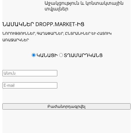
Աջակցություն և կոնտակտային
տվյալներ
ՆԱՄԱԿՆԵՐ DROPP.MARKET-ԻՑ
ՆՈՐՈՒԹՅՈՒՆՆԵՐ, ԳԱՂԱՓԱՐՆԵՐ, ԸՆՏՐԱՆԻՆԵՐ ԵՒ ՀԱՏՈՒԿ Ա
ՌԱՋԱՐԿՆԵՐ
ԿԱՆԱՑԻ
ՏՂԱՄԱՐԴԿԱՆՑ
Բաժանորդագրվել