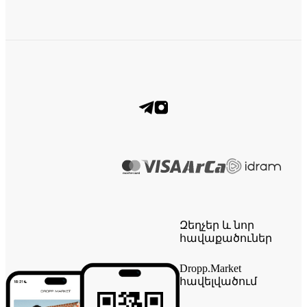
Զեղչեր և նոր
հավաքածուներ
Dropp.Market
հավելվածում