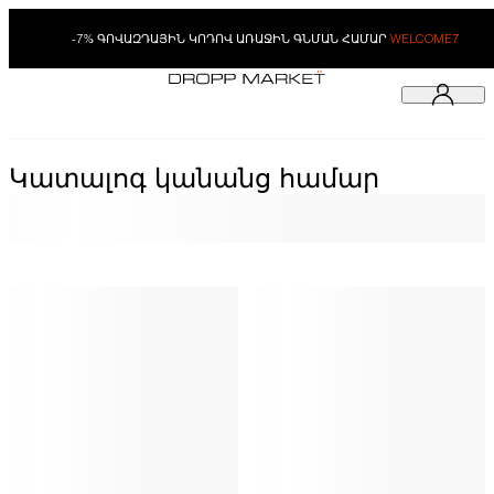
-7% ԳՈՎԱԶԴԱՅԻՆ ԿՈԴՈՎ ԱՌԱՋԻՆ ԳՆՄԱՆ ՀԱՄԱՐ
WELCOME7
Կատալոգ կանանց համար