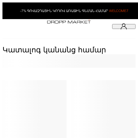
-7% ԳՈՎԱԶԴԱՅԻՆ ԿՈԴՈՎ ԱՌԱՋԻՆ ԳՆՄԱՆ ՀԱՄԱՐ
WELCOME7
Կատալոգ կանանց համար