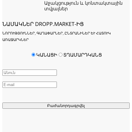
Աջակցություն և կոնտակտային
տվյալներ
ՆԱՄԱԿՆԵՐ DROPP.MARKET-ԻՑ
ՆՈՐՈՒԹՅՈՒՆՆԵՐ, ԳԱՂԱՓԱՐՆԵՐ, ԸՆՏՐԱՆԻՆԵՐ ԵՒ ՀԱՏՈՒԿ Ա
ՌԱՋԱՐԿՆԵՐ
ԿԱՆԱՑԻ
ՏՂԱՄԱՐԴԿԱՆՑ
Բաժանորդագրվել