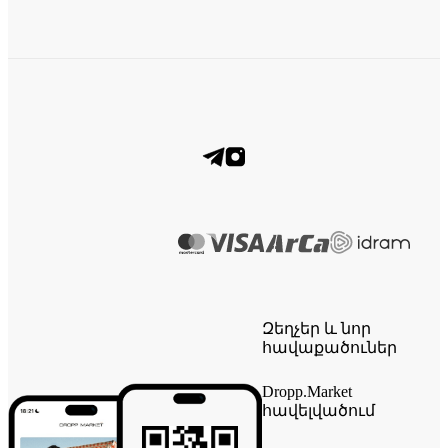
Զեղչեր և նոր
հավաքածուներ
Dropp.Market
հավելվածում