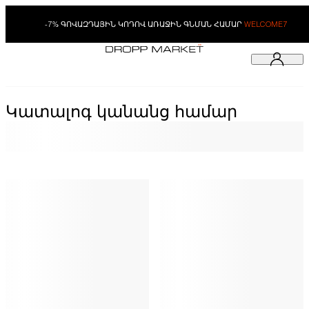
-7% ԳՈՎԱԶԴԱՅԻՆ ԿՈԴՈՎ ԱՌԱՋԻՆ ԳՆՄԱՆ ՀԱՄԱՐ
WELCOME7
Կատալոգ կանանց համար