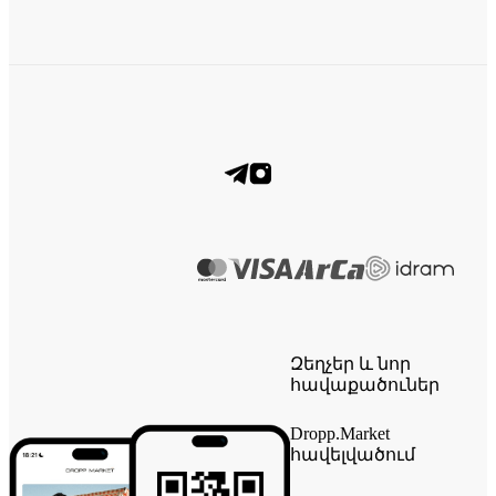
Զեղչեր և նոր
հավաքածուներ
Dropp.Market
հավելվածում