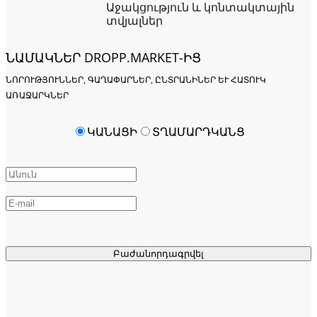
Աջակցություն և կոնտակտային
տվյալներ
ՆԱՄԱԿՆԵՐ DROPP.MARKET-ԻՑ
ՆՈՐՈՒԹՅՈՒՆՆԵՐ, ԳԱՂԱՓԱՐՆԵՐ, ԸՆՏՐԱՆԻՆԵՐ ԵՒ ՀԱՏՈՒԿ Ա
ՌԱՋԱՐԿՆԵՐ
ԿԱՆԱՑԻ
ՏՂԱՄԱՐԴԿԱՆՑ
Բաժանորդագրվել