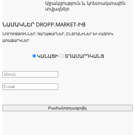
Աջակցություն և կոնտակտային
տվյալներ
ՆԱՄԱԿՆԵՐ DROPP.MARKET-ԻՑ
ՆՈՐՈՒԹՅՈՒՆՆԵՐ, ԳԱՂԱՓԱՐՆԵՐ, ԸՆՏՐԱՆԻՆԵՐ ԵՒ ՀԱՏՈՒԿ Ա
ՌԱՋԱՐԿՆԵՐ
ԿԱՆԱՑԻ
ՏՂԱՄԱՐԴԿԱՆՑ
Բաժանորդագրվել