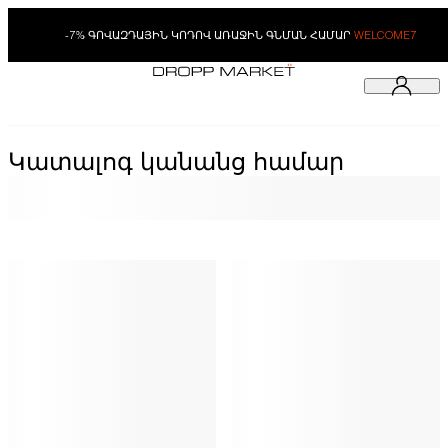
-7% ԳՈՎԱԶԴԱՅԻՆ ԿՈԴՈՎ ԱՌԱՋԻՆ ԳՆՄԱՆ ՀԱՄԱՐ
WELCOME7
Կատալոգ կանանց համար