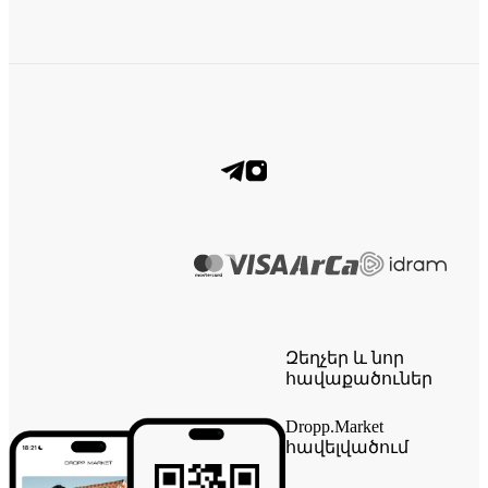
Զեղչեր և նոր
հավաքածուներ
Dropp.Market
հավելվածում