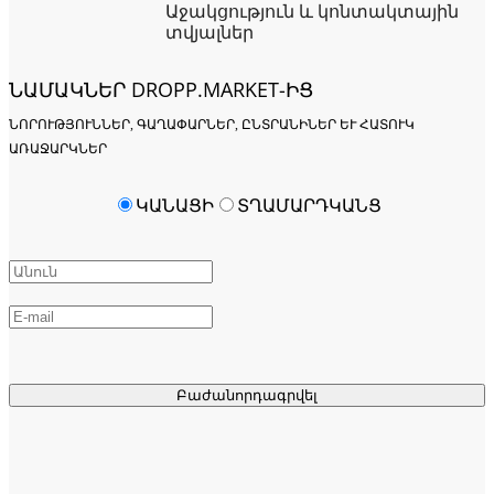
Աջակցություն և կոնտակտային
տվյալներ
ՆԱՄԱԿՆԵՐ DROPP.MARKET-ԻՑ
ՆՈՐՈՒԹՅՈՒՆՆԵՐ, ԳԱՂԱՓԱՐՆԵՐ, ԸՆՏՐԱՆԻՆԵՐ ԵՒ ՀԱՏՈՒԿ Ա
ՌԱՋԱՐԿՆԵՐ
ԿԱՆԱՑԻ
ՏՂԱՄԱՐԴԿԱՆՑ
Բաժանորդագրվել