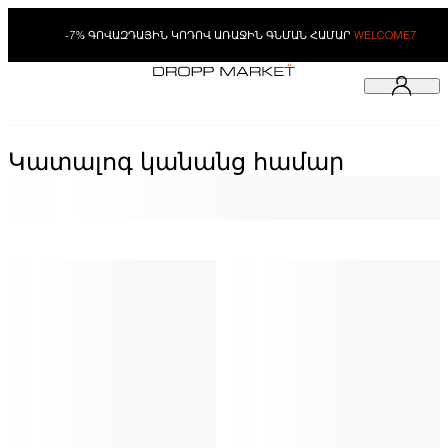
-7% ԳՈՎԱԶԴԱՅԻՆ ԿՈԴՈՎ ԱՌԱՋԻՆ ԳՆՄԱՆ ՀԱՄԱՐ
WELCOME7
Կատալոգ կանանց համար