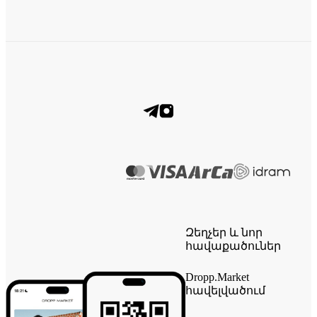
Զեղչեր և նոր
հավաքածուներ
Dropp.Market
հավելվածում