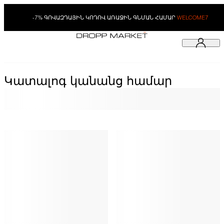
-7% ԳՈՎԱԶԴԱՅԻՆ ԿՈԴՈՎ ԱՌԱՋԻՆ ԳՆՄԱՆ ՀԱՄԱՐ
WELCOME7
Կատալոգ կանանց համար