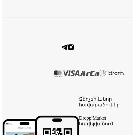
Զեղչեր և նոր
հավաքածուներ
Dropp.Market
հավելվածում