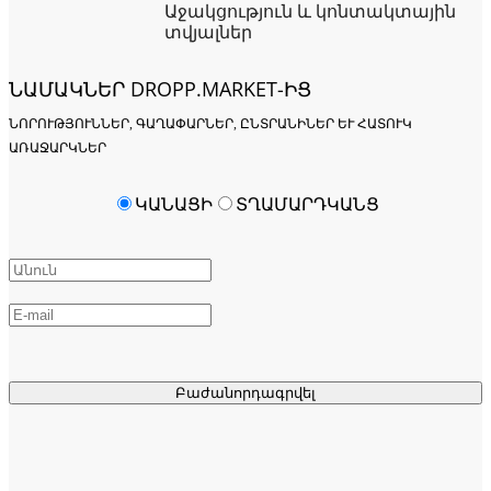
Աջակցություն և կոնտակտային
տվյալներ
ՆԱՄԱԿՆԵՐ DROPP.MARKET-ԻՑ
ՆՈՐՈՒԹՅՈՒՆՆԵՐ, ԳԱՂԱՓԱՐՆԵՐ, ԸՆՏՐԱՆԻՆԵՐ ԵՒ ՀԱՏՈՒԿ Ա
ՌԱՋԱՐԿՆԵՐ
ԿԱՆԱՑԻ
ՏՂԱՄԱՐԴԿԱՆՑ
Բաժանորդագրվել