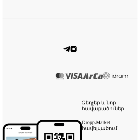
Զեղչեր և նոր
հավաքածուներ
Dropp.Market
հավելվածում