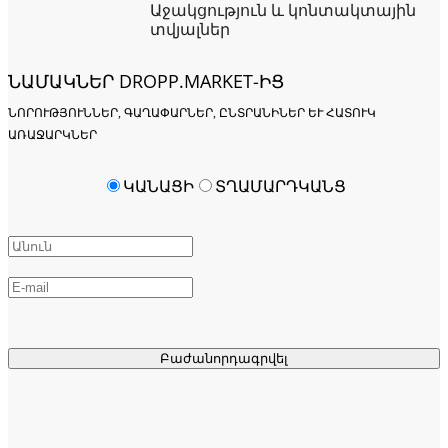
Աջակցություն և կոնտակտային
տվյալներ
ՆԱՄԱԿՆԵՐ DROPP.MARKET-ԻՑ
ՆՈՐՈՒԹՅՈՒՆՆԵՐ, ԳԱՂԱՓԱՐՆԵՐ, ԸՆՏՐԱՆԻՆԵՐ ԵՒ ՀԱՏՈՒԿ Ա
ՌԱՋԱՐԿՆԵՐ
ԿԱՆԱՑԻ
ՏՂԱՄԱՐԴԿԱՆՑ
Բաժանորդագրվել