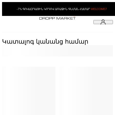
-7% ԳՈՎԱԶԴԱՅԻՆ ԿՈԴՈՎ ԱՌԱՋԻՆ ԳՆՄԱՆ ՀԱՄԱՐ
WELCOME7
Կատալոգ կանանց համար