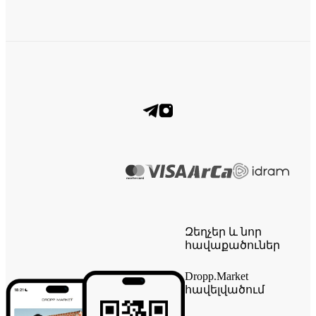
Զեղչեր և նոր
հավաքածուներ
Dropp.Market
հավելվածում