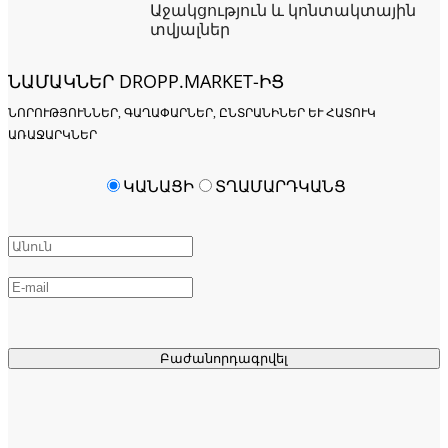
Աջակցություն և կոնտակտային
տվյալներ
ՆԱՄԱԿՆԵՐ DROPP.MARKET-ԻՑ
ՆՈՐՈՒԹՅՈՒՆՆԵՐ, ԳԱՂԱՓԱՐՆԵՐ, ԸՆՏՐԱՆԻՆԵՐ ԵՒ ՀԱՏՈՒԿ Ա
ՌԱՋԱՐԿՆԵՐ
ԿԱՆԱՑԻ
ՏՂԱՄԱՐԴԿԱՆՑ
Բաժանորդագրվել