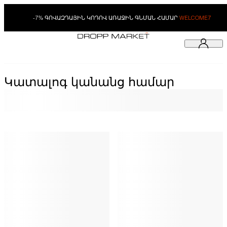
-7% ԳՈՎԱԶԴԱՅԻՆ ԿՈԴՈՎ ԱՌԱՋԻՆ ԳՆՄԱՆ ՀԱՄԱՐ
WELCOME7
Կատալոգ կանանց համար