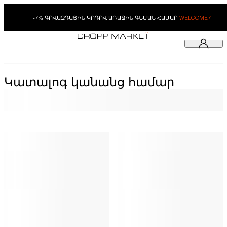
-7% ԳՈՎԱԶԴԱՅԻՆ ԿՈԴՈՎ ԱՌԱՋԻՆ ԳՆՄԱՆ ՀԱՄԱՐ
WELCOME7
Կատալոգ կանանց համար