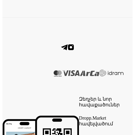
Զեղչեր և նոր
հավաքածուներ
Dropp.Market
հավելվածում