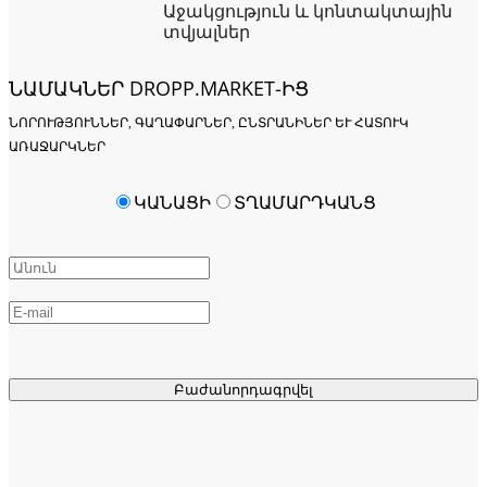
Աջակցություն և կոնտակտային
տվյալներ
ՆԱՄԱԿՆԵՐ DROPP.MARKET-ԻՑ
ՆՈՐՈՒԹՅՈՒՆՆԵՐ, ԳԱՂԱՓԱՐՆԵՐ, ԸՆՏՐԱՆԻՆԵՐ ԵՒ ՀԱՏՈՒԿ Ա
ՌԱՋԱՐԿՆԵՐ
ԿԱՆԱՑԻ
ՏՂԱՄԱՐԴԿԱՆՑ
Բաժանորդագրվել