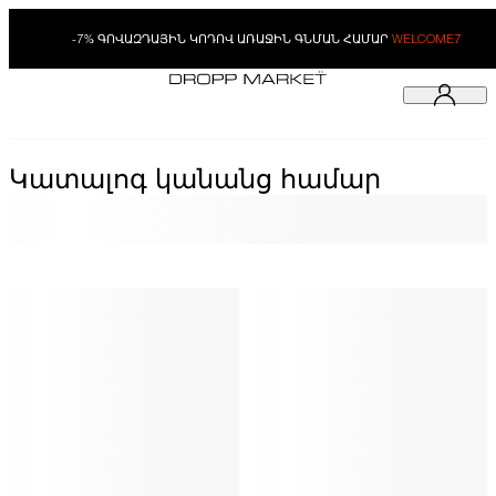
-7% ԳՈՎԱԶԴԱՅԻՆ ԿՈԴՈՎ ԱՌԱՋԻՆ ԳՆՄԱՆ ՀԱՄԱՐ
WELCOME7
Կատալոգ կանանց համար