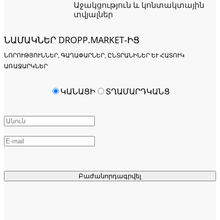
Աջակցություն և կոնտակտային
տվյալներ
ՆԱՄԱԿՆԵՐ DROPP.MARKET-ԻՑ
ՆՈՐՈՒԹՅՈՒՆՆԵՐ, ԳԱՂԱՓԱՐՆԵՐ, ԸՆՏՐԱՆԻՆԵՐ ԵՒ ՀԱՏՈՒԿ Ա
ՌԱՋԱՐԿՆԵՐ
ԿԱՆԱՑԻ
ՏՂԱՄԱՐԴԿԱՆՑ
Բաժանորդագրվել