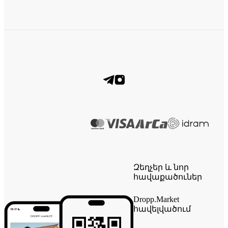
Զեղչեր և նոր
հավաքածուներ
Dropp.Market
հավելվածում