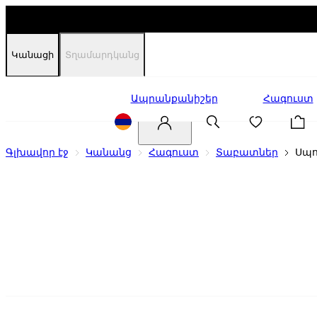
Կանացի
Տղամարդկանց
Զեղչեր
Ապրանքանիշեր
Հագուստ
Գլխավոր էջ
Կանանց
Հագուստ
Տաբատներ
Սպ