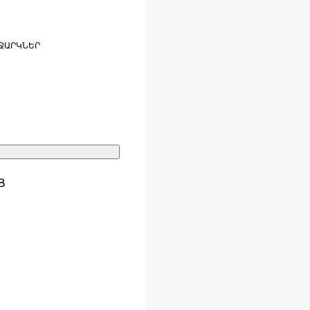
ՋԱՐԿՆԵՐ
Ց