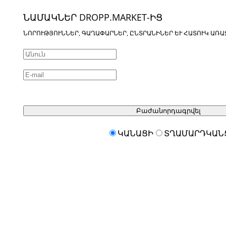
ՆԱՄԱԿՆԵՐ DROPP.MARKET-ԻՑ
ՆՈՐՈՒԹՅՈՒՆՆԵՐ, ԳԱՂԱՓԱՐՆԵՐ, ԸՆՏՐԱՆԻՆԵՐ ԵՒ ՀԱՏՈՒԿ ԱՌԱ
Բաժանորդագրվել
ԿԱՆԱՑԻ
ՏՂԱՄԱՐԴԿԱՆ