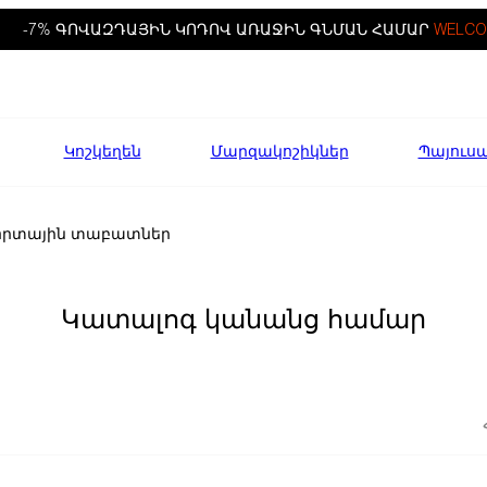
-7% ԳՈՎԱԶԴԱՅԻՆ ԿՈԴՈՎ ԱՌԱՋԻՆ ԳՆՄԱՆ ՀԱՄԱՐ
WELCO
Կոշկեղեն
Մարզակոշիկներ
Պայուս
որտային տաբատներ
Կատալոգ կանանց համար