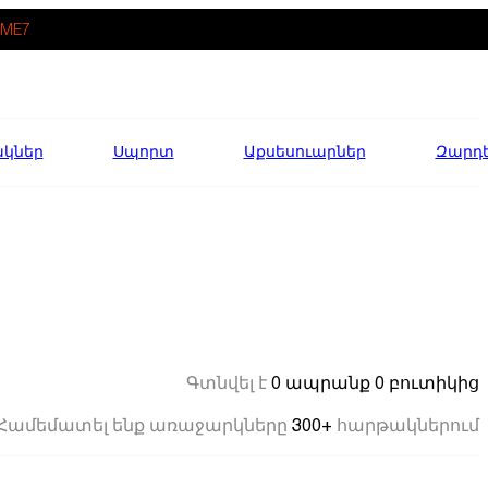
ME7
ակներ
Սպորտ
Աքսեսուարներ
Զարդ
0 ապրանք
0 բուտիկից
Գտնվել է
300+
Համեմատել ենք առաջարկները
հարթակներում