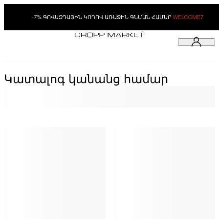
-7% ԳՈՎԱԶԴԱՅԻՆ ԿՈԴՈՎ ԱՌԱՋԻՆ ԳՆՄԱՆ ՀԱՄԱՐ
WELCOME7
Կատալոգ կանանց համար