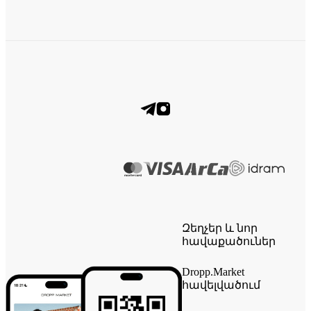
Զեղչեր և նոր
հավաքածուներ
Dropp.Market
հավելվածում