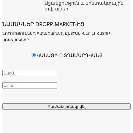
Աջակցություն և կոնտակտային
տվյալներ
ՆԱՄԱԿՆԵՐ DROPP.MARKET-ԻՑ
ՆՈՐՈՒԹՅՈՒՆՆԵՐ, ԳԱՂԱՓԱՐՆԵՐ, ԸՆՏՐԱՆԻՆԵՐ ԵՒ ՀԱՏՈՒԿ Ա
ՌԱՋԱՐԿՆԵՐ
ԿԱՆԱՑԻ
ՏՂԱՄԱՐԴԿԱՆՑ
Բաժանորդագրվել